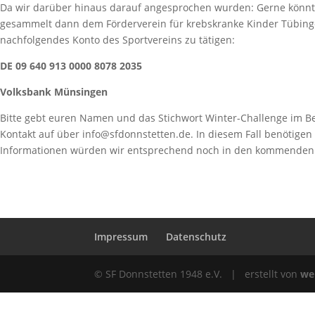
Da wir darüber hinaus darauf angesprochen wurden: Gerne könnt 
gesammelt dann dem Förderverein für krebskranke Kinder Tübingen
nachfolgendes Konto des Sportvereins zu tätigen:
DE 09 640 913 0000 8078 2035
Volksbank Münsingen
Bitte gebt euren Namen und das Stichwort Winter-Challenge im B
Kontakt auf über info@sfdonnstetten.de. In diesem Fall benötige
Informationen würden wir entsprechend noch in den kommenden 
Impressum
Datenschutz
© SF Donnstetten 1948 e.V. | erstellt von
we