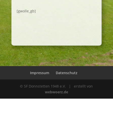
[gwolle_gb]
Impressum
Datenschutz
© SF Donnstetten 1948 e.V. | erstellt von
webwoerz.de